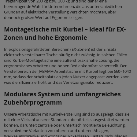
Tragfähigkeit von 200 kg bzw. 300 kg und sind daher eine
hervorragende Wahl für Unternehmen, die aus unterschiedlichen
Gründen auf elektrische Verstellung verzichten möchten, aber
dennoch großen Wert auf Ergonomie legen.
Montagetische mit Kurbel – ideal für EX-
Zonen und hohe Ergonomie
In explosionsgefährdeten Bereichen (EX-Zonen) ist der Einsatz
elektrisch verstellbarer Tische häufig nicht zulässig. In solchen Fällen
sind Kurbel-Montagetische eine äußerst praxisnahe Lösung, die
ergonomisches Arbeiten und hohen Bedienkomfort sicherstellt. Der
Verstellbereich der JABAMA-Arbeitstische mit Kurbel liegt bei 660–1040
mm, sodass der Arbeitsplatz an jeden Nutzer angepasst werden kann,
was die Effizienz erhöht und das Verletzungsrisiko reduziert.
Modulares System und umfangreiches
Zubehörprogramm
Unsere Arbeitstische mit Kurbelverstellung sind so ausgelegt, dass sie
mit einer Vielzahl unserer Standardzubehörteile ausgestattet werden
können, darunter: zentrale oder untertisch montierte Beleuchtung,
verschiedene Varianten von oberen und unteren Ablagen,
Werkzeugschränke und -container, PC-Ablagen, Tastaturschubladen,