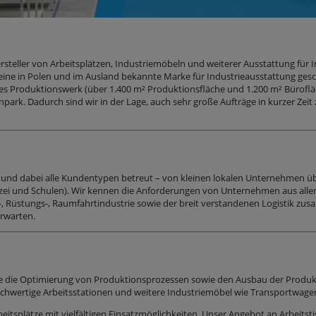
rsteller von Arbeitsplätzen, Industrie­möbeln und weiterer Ausstattung für I
d eine in Polen und im Ausland bekannte Marke für Industrieausstattung gesc
ntes Produktionswerk (über 1.400 m² Produktionsfläche und 1.200 m² Bürof
rk. Dadurch sind wir in der Lage, auch sehr große Aufträge in kurzer Zeit z
t und dabei alle Kundentypen betreut – von kleinen lokalen Unternehmen üb
 Polizei und Schulen). Wir kennen die Anforderungen von Unternehmen aus a
s-, Rüstungs-, Raumfahrtindustrie sowie der breit verstandenen Logistik z
rwarten.
 die die Optimierung von Produktionsprozessen sowie den Ausbau der Produ
hwertige Arbeitsstationen und weitere Industrie­möbel wie Transportwagen,
itsplätze mit vielfältigen Einsatzmöglichkeiten. Unser Angebot an Arbeitst