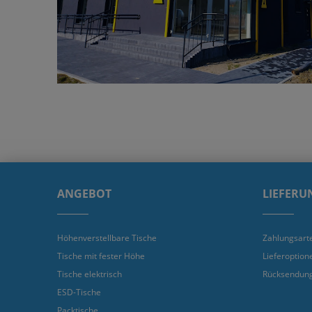
ANGEBOT
LIEFERU
Höhenverstellbare Tische
Zahlungsart
Tische mit fester Höhe
Lieferoption
Tische elektrisch
Rücksendun
ESD-Tische
Packtische