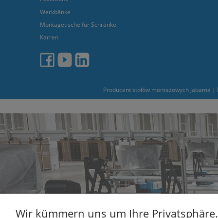
Werkbänke
Montagetische für Schränke
Karren
Producent stołów montażowych Jabama | L
Wir kümmern uns um Ihre Privatsphäre.