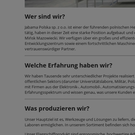
Wer sind wir?
Jabama Polska sp. z o.o. ist einer der führenden polnischen He
tätig, haben in dieser Zeit eine starke Position aufgebaut un
Mińsk Mazowiecki. Wir verfügen über ein großes und effizie
Entwicklungszentrum sowie einem fortschrittlichen Maschinenpa
vertrauenswürdiger Partner.
Welche Erfahrung haben wir?
Wir haben Tausende sehr unterschiedlicher Projekte realisier
öffentlichen Sektors (darunter Universitätslabore, Militär,
mit Firmen aus der Elektronik-, Automobil-, Automatisierung
Erfahrungsspektrum und wissen genau, was unsere Kunden e
Was produzieren wir?
Unser Hauptziel ist es, Werkzeuge und Lösungen zu liefern,
Laboren ermöglichen. In unserem Sortiment befinden sich hoc
Unser Flaggschiffprodukt sind ergonomische, hochwertige Arbe