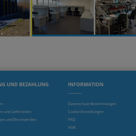
NG UND BEZAHLUNG
INFORMATION
en
Datenschutz-Bestimmungen
en und Lieferzeiten
Cookie-Einstellungen
gen und Beschwerden
FAQ
AGB