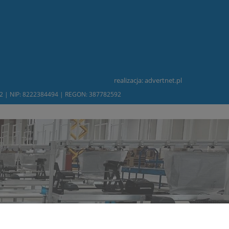
realizacja:
advertnet.pl
232 | NIP: 8222384494 | REGON: 387782592