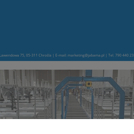
awendowa 75, 05-311 Chrośla | E-mail: marketing@jabama.pl | Tel. 790 440 