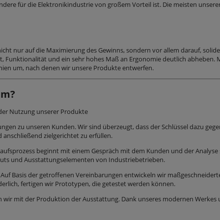
ndere für die Elektronikindustrie von großem Vorteil ist. Die meisten unser
icht nur auf die Maximierung des Gewinns, sondern vor allem darauf, solide
ät, Funktionalität und ein sehr hohes Maß an Ergonomie deutlich abheben. 
inien um, nach denen wir unsere Produkte entwerfen.
um?
er Nutzung unserer Produkte
ehungen zu unseren Kunden. Wir sind überzeugt, dass der Schlüssel dazu gegen
anschließend zielgerichtet zu erfüllen.
kaufsprozess beginnt mit einem Gespräch mit dem Kunden und der Analyse s
outs und Ausstattungselementen von Industrie­betrieben.
:
Auf Basis der getroffenen Vereinbarungen entwickeln wir maßgeschneidert
erlich, fertigen wir Prototypen, die getestet werden können.
n wir mit der Produktion der Ausstattung. Dank unseres modernen Werkes