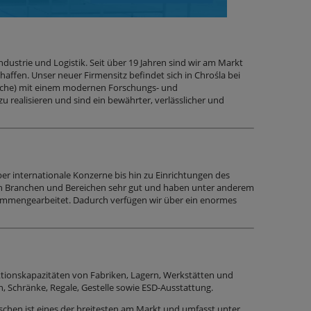
ndustrie und Logistik. Seit über 19 Jahren sind wir am Markt
haffen. Unser neuer Firmensitz befindet sich in Chrośla bei
läche) mit einem modernen Forschungs- und
u realisieren und sind ein bewährter, verlässlicher und
er internationale Konzerne bis hin zu Einrichtungen des
llen Branchen und Bereichen sehr gut und haben unter anderem
usammengearbeitet. Dadurch verfügen wir über ein enormes
ktionskapazitäten von Fabriken, Lagern, Werkstätten und
 Schränke, Regale, Gestelle sowie ESD-Ausstattung.
ischen ist eines der breitesten am Markt und umfasst unter