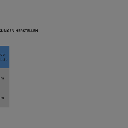
SSUNGEN HERSTELLEN
 der
latte
mm
mm