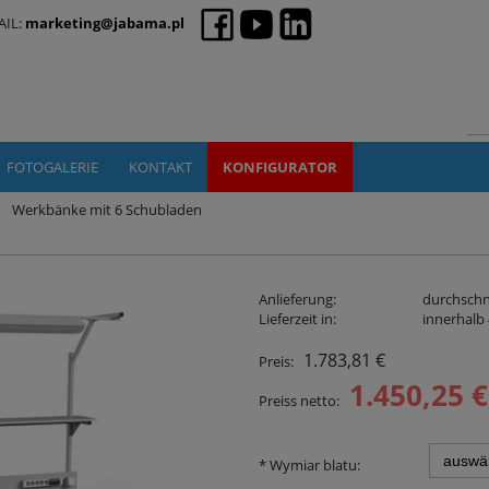
AIL:
marketing@jabama.pl
FOTOGALERIE
KONTAKT
KONFIGURATOR
Werkbänke mit 6 Schubladen
Anlieferung:
durchschn
Lieferzeit in:
innerhalb
1.783,81 €
Preis:
1.450,25 €
Preiss netto:
*
Wymiar blatu: