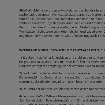
SMW-Werkbänke
wurden entwickelt, um den Bedürfnissen d
Suche nach geeigneten Werkstattplätzen gerecht zu werden. D
erhöht die Belastbarkeit und Haltbarkeit der Tische deutlich. 
zahlreiche Ausstattungselemente auszuwählen und Arbeitspl
Bedürfnissen des Kunden zu konfigurieren. Deshalb eignen s
Werkstätten, Schlossereien, Industriehallen und Lagerhallen. 
angebotenen Modellen bereiten wir auf Bestellung auch Tische 
WERKBANK MODELL SMWPCK1 MIT ZENTRALER BELEUC
1)
Werkbank
auf einer langlebigen und stabilen verstärkten M
hellgrau RAL7035. Tischbeine mit Nivellierfüßen mit einem Ve
Dadurch beträgt die Tragfähigkeit der Werkbank bis zu 400 kg
2) Die Arbeitsplatte der Werkbank besteht aus einer hochwer
Dicke von 25 mm. Optional kann sie aus Sperrholz mit einer D
Gummi, Edelstahl oder verzinktem Blech beschichtet werden.
3) 2x Container mit drei Schubladen, verschlossen mit Zentral
4) Zentrale 30-W-LED-Beleuchtung in einer staubdichten, unze
Stahlkonstruktion. Beleuchtungshöhe in 80-mm-Schritten ve
Standardschalter zur Montage an der Lochwand.