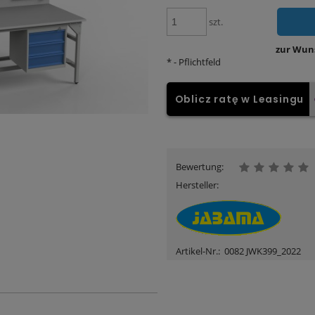
szt.
zur Wun
*
- Pflichtfeld
Oblicz ratę w Leasingu
Bewertung:
Hersteller:
Artikel-Nr.:
0082 JWK399_2022