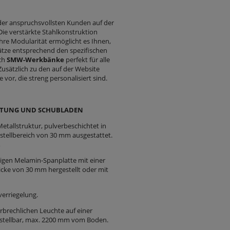
er anspruchsvollsten Kunden auf der
ie verstärkte Stahlkonstruktion
Ihre Modularität ermöglicht es Ihnen,
ätze entsprechend den spezifischen
ich
SMW-Werkbänke
perfekt für alle
Zusätzlich zu den auf der Website
vor, die streng personalisiert sind.
HTUNG UND SCHUBLADEN
etallstruktur, pulverbeschichtet in
rstellbereich von 30 mm ausgestattet.
,
tigen Melamin-Spanplatte mit einer
icke von 30 mm hergestellt oder mit
verriegelung.
rbrechlichen Leuchte auf einer
rstellbar, max. 2200 mm vom Boden.