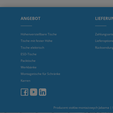
ANGEBOT
LIEFERU
Höhenverstellbare Tische
Zahlungsart
Tische mit fester Höhe
Lieferoption
Tische elektrisch
Rücksendun
ESD-Tische
Packtische
Werkbänke
Montagetische für Schränke
Karren
Producent stołów montażowych Jabama | L