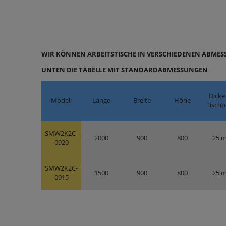
WIR KÖNNEN ARBEITSTISCHE IN VERSCHIEDENEN ABME
UNTEN DIE TABELLE MIT STANDARDABMESSUNGEN
Dicke
Modell
Länge
Breite
Höhe
Tischp
SMW2K2C-
2000
900
800
25 
0920
SMW2K2C-
1500
900
800
25 
0915