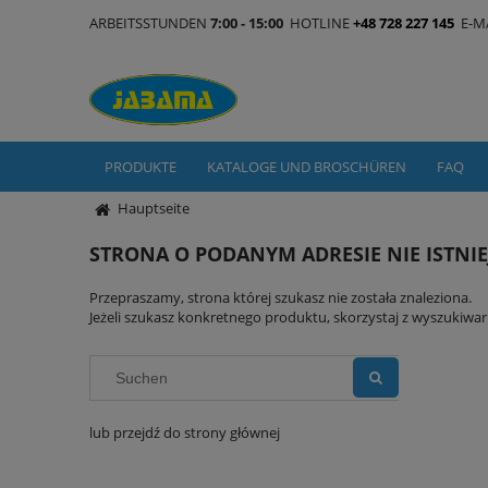
ARBEITSSTUNDEN
7:00 - 15:00
HOTLINE
+48 728 227 145
E-M
PRODUKTE
KATALOGE UND BROSCHÜREN
FAQ
Hauptseite
STRONA O PODANYM ADRESIE NIE ISTNIE
Przepraszamy, strona której szukasz nie została znaleziona.
Jeżeli szukasz konkretnego produktu, skorzystaj z wyszukiwark
lub przejdź do strony głównej