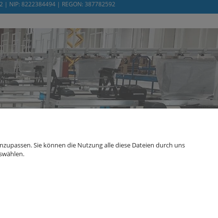
232 | NIP: 8222384494 | REGON: 387782592
zupassen. Sie können die Nutzung alle diese Dateien durch uns
swählen.