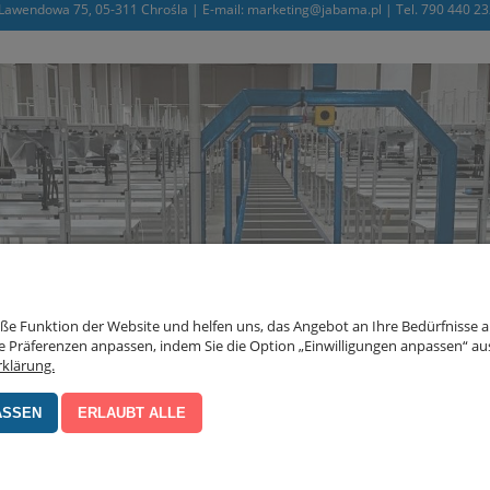
awendowa 75, 05-311 Chrośla | E-mail: marketing@jabama.pl | Tel. 790 440 
Funktion der Website und helfen uns, das Angebot an Ihre Bedürfnisse an
 Präferenzen anpassen, indem Sie die Option „Einwilligungen anpassen“ au
rklärung.
ASSEN
ERLAUBT ALLE